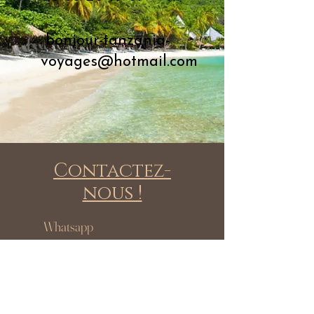
bonjour-tanzania-
voyages@hotmail.com
Contactez-
nous !
Whatsapp
+33 6 68 20 10 89
E-Mail
bonjour-tanzania-